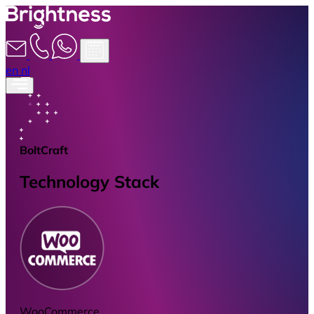
en
nl
BoltCraft
Technology Stack
WooCommerce